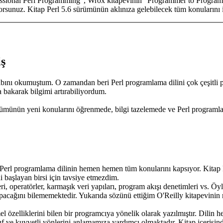
ssional Perl Programming", Wrox kitapevinin "Programmer to Programmer"
orsunuz. Kitap Perl 5.6 sürümünün aklınıza gelebilecek tüm konularını 
iş
itabını okumuştum. O zamandan beri Perl programlama dilini çok çeşitli 
a bakarak bilgimi artırabiliyordum.
münün yeni konularını öğrenmede, bilgi tazelemede ve Perl programlama 
erl programlama dilinin hemen hemen tüm konularını kapsıyor. Kitap kend
i başlayan birsi için tavsiye etmezdim.
pleri, operatörler, karmaşık veri yapıları, program akışı denetimleri vs.
apacağını bilememektedir. Yukarıda sözünü ettiğim O'Reilly kitapevinin re
l özelliklerini bilen bir programcıya yönelik olarak yazılmıştır. Dilin
ayıf ve kuvvetli yönlerini anlamamıza yardımcı olmaktadır. Kitap içerisi