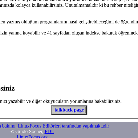
arınızda kolayca kullanabilirsiniz. Unutulmamalıdır ki bu rehber niteliği
en yazmış olduğum programlarımı nasıl geliştirebileceğimi de öğrendi
enizin yanına koyabilir ve 41 sayfadan oluşan indekse bakarak öğrenmek i
siniz
nızı yazabilir ve diğer okuyucuların yorumlarına bakabilirsiniz.
talkback page
n bakımı, LinuxFocus Editörleri tarafından yapılmaktadır
© Guido Socher,
FDL
LinuxFocus.org