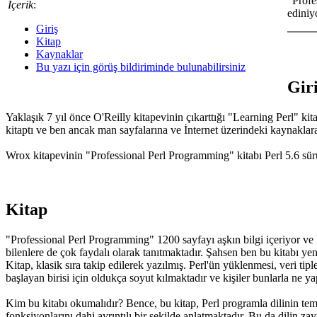
"Profe
İçerik
:
ediniy
Giriş
Kitap
Kaynaklar
Bu yazı için görüş bildiriminde bulunabilirsiniz
Gir
Yaklaşık 7 yıl önce O'Reilly kitapevinin çıkarttığı "Learning Perl" k
kitaptı ve ben ancak man sayfalarına ve İnternet üzerindeki kaynaklar
Wrox kitapevinin "Professional Perl Programming" kitabı Perl 5.6 sürü
Kitap
"Professional Perl Programming" 1200 sayfayı aşkın bilgi içeriyor ve P
bilenlere de çok faydalı olarak tanıtmaktadır. Şahsen ben bu kitabı yen
Kitap, klasik sıra takip edilerek yazılmış. Perl'ün yüklenmesi, veri ti
başlayan birisi için oldukça soyut kılmaktadır ve kişiler bunlarla ne y
Kim bu kitabı okumalıdır? Bence, bu kitap, Perl programla dilinin teme
fonksiyonlarını dahi ayrıntılı bir şekilde anlatmaktadır. Bu da dilin z