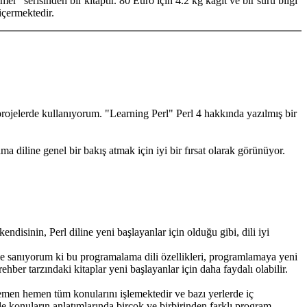
 serisinden bir kitaptır. 80 Euro için 4.2 kg kağıt ve bir sürü bilgi
içermektedir.
projelerde kullanıyorum. "Learning Perl" Perl 4 hakkında yazılmış bir
diline genel bir bakış atmak için iyi bir fırsat olarak görünüyor.
isinin, Perl diline yeni başlayanlar için olduğu gibi, dili iyi
 Öyle sanıyorum ki bu programalama dili özellikleri, programlamaya yeni
hber tarzındaki kitaplar yeni başlayanlar için daha faydalı olabilir.
 hemen hemen tüm konularını işlemektedir ve bazı yerlerde iç
nde konuların anlatımlarında birçok ve birbirinden farklı program