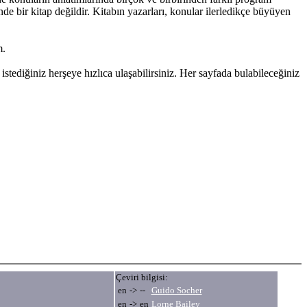
nde bir kitap değildir. Kitabın yazarları, konular ilerledikçe büyüyen
m.
stediğiniz herşeye hızlıca ulaşabilirsiniz. Her sayfada bulabileceğiniz
Çeviri bilgisi:
en
->
--
Guido Socher
en
->
en
Lorne Bailey