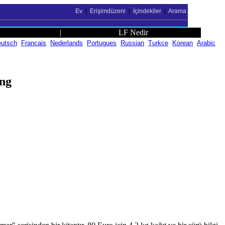
Ev
|
Erişimdüzeni
|
İçindekiler
|
Arama
|
LF Nedir
utsch
Francais
Nederlands
Portugues
Russian
Turkce
Korean
Arabic
ing