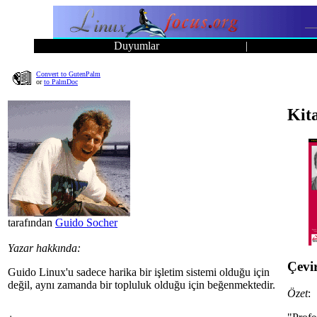
Duyumlar
|
Convert to GutenPalm
or
to PalmDoc
Kit
tarafından
Guido Socher
Yazar hakkında:
Çevi
Guido Linux'u sadece harika bir işletim sistemi olduğu için
değil, aynı zamanda bir topluluk olduğu için beğenmektedir.
Özet
: