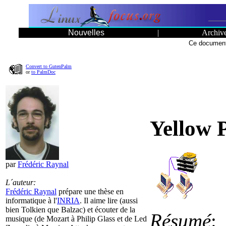
Nouvelles
|
Archiv
Ce document
Convert to GutenPalm
or
to PalmDoc
Yellow P
par
Frédéric Raynal
L´auteur:
Frédéric Raynal
prépare une thèse en
informatique à l'
INRIA
. Il aime lire (aussi
bien Tolkien que Balzac) et écouter de la
Résumé
:
musique (de Mozart à Philip Glass et de Led