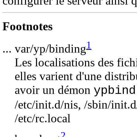
configurer le serveur ainsi
Footnotes
1
... var/yp/binding
Les localisations des fich
elles varient d'une distri
avoir un démon
ypbind
/etc/init.d/nis, /sbin/init.
/etc/rc.local
2