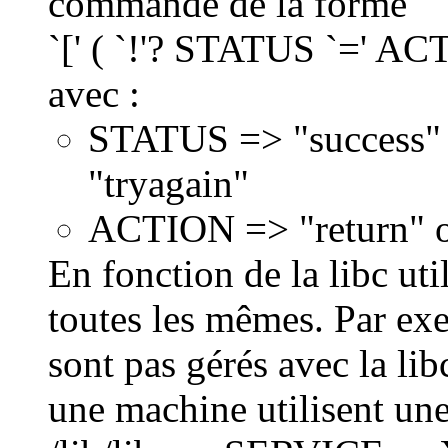
commande de la forme
`[' ( `!'? STATUS `=' AC
avec :
STATUS => "success" 
"tryagain"
ACTION => "return" o
En fonction de la libc uti
toutes les mêmes. Par ex
sont pas gérés avec la lib
une machine utilisent une 