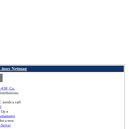
 Linux Netmag
 -#38; Co.
istributions
 needs a call
l
g Up a
wmanager
for a new
-Server