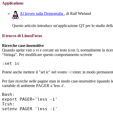
Applications
Al lavoro sulla Demografia
, di Ralf Wieland
Questo articolo introduce un'applicazione QT per lo studio del
Il trucco di LinuxFocus
Ricerche case-insensitive
Quando aprite vim o vi e cercate un testo (con /), normalmente la ricerc
"Stringa". Per modificare questo comportamento scrivete
Potete anche mettere il "set ic" nel vostro ~/.vimrc in modo permanente
Per fare ricerche nelle pagine man in modo case-insensitive (quando le
variabile di ambiente PAGER a 'less -i'.
Bash:

export PAGER='less -i'

Tcsh:
