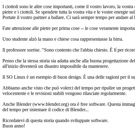
I ciottoli sono le altre cose importanti, come il vostro lavoro, la vostra
pietre e i ciottoli. Se spendete tutta la vostra vita e le vostre energie s
Portate il vostro partner a ballare. Ci sarà sempre tempo per andare al 
Fate attenzione alle pietre per prima cose -- le cose veramente important
Uno studente alzò la mano e chiese cosa rappresentasse la birra.
Il professore sorrise. "Sono contento che l'abbia chiesto. È lí per rico
Penso che la stessa storia sia adatta anche alla buona progettazione del
all'inizio diventerà un disastro impossibile da mantenere.
Il SO Linux è un esempio di buon design. È una delle ragioni per il s
Abbiamo anche visto che può volerci del tempo per ripulire un progetto
velocemente e le revisioni stabili vengono rilasciate regolarmente.
Anche Blender (www.blender.org) ora è free software. Questa immagine d
del tempo per sistemare il codice di Blender...
Ricordatevi di questa storia quando sviluppate software.
Buon anno!