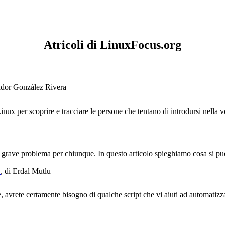
Atricoli di LinuxFocus.org
vador González Rivera
ux per scoprire e tracciare le persone che tentano di introdursi nella vo
 grave problema per chiunque. In questo articolo spieghiamo cosa si può
p
, di Erdal Mutlu
vrete certamente bisogno di qualche script che vi aiuti ad automatizzare 