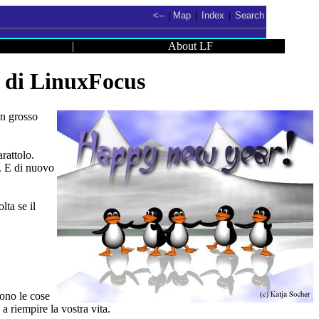
<--
Map
Index
Search
|
|
|
|
About LF
 di LinuxFocus
un grosso
arattolo.
o. E di nuovo
lta se il
sono le cose
 a riempire la vostra vita.