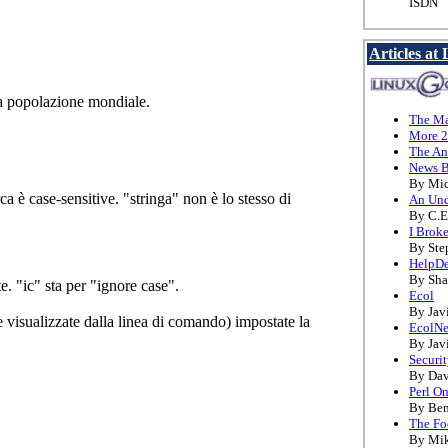
ISDN
Articles at
la popolazione mondiale.
The M
More 2
The An
News B
By Mic
a è case-sensitive. "stringa" non è lo stesso di
An Und
By C.E
I Broke
By Ste
HelpD
By Sha
. "ic" sta per "ignore case".
Ecol
By Jav
 visualizzate dalla linea di comando) impostate la
EcolNe
By Jav
Securi
By Dav
Perl O
By Be
The Fo
By Mike