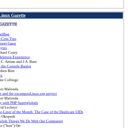
 Linux Gazette
ailBag
-Cent Tips
swer Gang
ytes
hael Conry
eletion Experience
.C. Artime and J.A. Baro
 the Console Barrier
phen Bint
ex
ne Collinge
ier Malonda
t and the escomposLinux.org project
ier Malonda
ty with PHP Superglobals
id Lechnyr
ne-Liner of the Month: The Case of the Duplicate UIDs
n Okopnik
olish Things We Do With Our Computers
 ("Iron") Orr