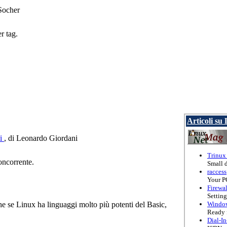
Socher
r tag.
Articoli su
si
, di Leonardo Giordani
Trinux
oncorrente.
Small d
raccess
Your PC
Firewal
Settin
Windo
e se Linux ha linguaggi molto più potenti del Basic,
Ready 
Dial-In