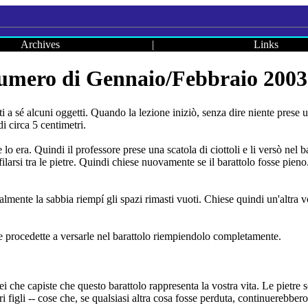
Archives
|
Links
numero di Gennaio/Febbraio 2003
ti a sé alcuni oggetti. Quando la lezione iniziò, senza dire niente prese 
i circa 5 centimetri.
lo era. Quindi il professore prese una scatola di ciottoli e li versò nel b
filarsi tra le pietre. Quindi chiese nuovamente se il barattolo fosse pien
almente la sabbia riempí gli spazi rimasti vuoti. Chiese quindi un'altra vo
lo e procedette a versarle nel barattolo riempiendolo completamente.
ei che capiste che questo barattolo rappresenta la vostra vita. Le pietre 
stri figli -- cose che, se qualsiasi altra cosa fosse perduta, continuerebbero