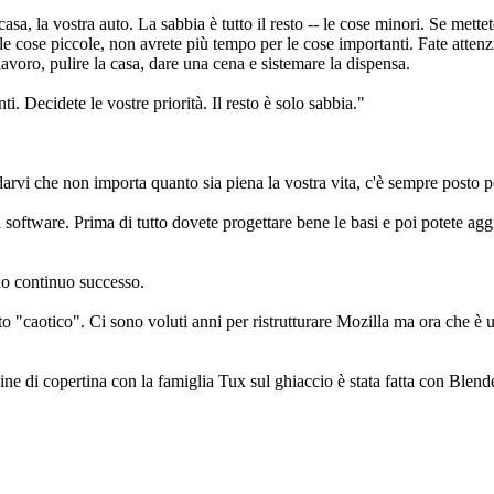
 casa, la vostra auto. La sabbia è tutto il resto -- le cose minori. Se met
ulle cose piccole, non avrete più tempo per le cose importanti. Fate attenzio
lavoro, pulire la casa, dare una cena e sistemare la dispensa.
i. Decidete le vostre priorità. Il resto è solo sabbia."
rdarvi che non importa quanto sia piena la vostra vita, c'è sempre posto p
 software. Prima di tutto dovete progettare bene le basi e poi potete aggiu
uo continuo successo.
 "caotico". Ci sono voluti anni per ristrutturare Mozilla ma ora che è 
i copertina con la famiglia Tux sul ghiaccio è stata fatta con Blender.